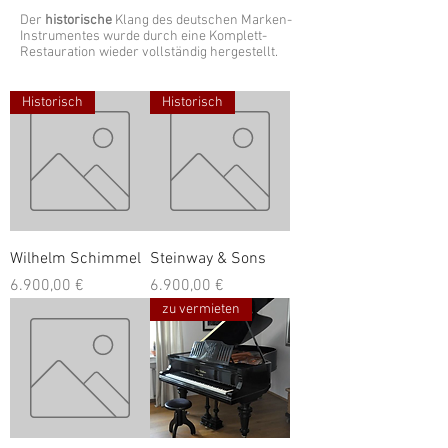
Der
historische
Klang des deutschen
Marken-
Instrumentes wurde durch eine Komplett-
Restauration wieder vollständig hergestellt.
Historisch
Historisch
Wilhelm Schimmel
Steinway & Sons
Preis
Preis
6.900,00 €
6.900,00 €
zu vermieten