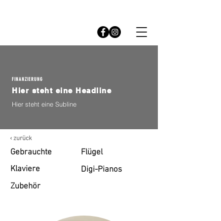
WIR SIND FÜR SIE DA!
info@pianostore-
meerbusch.de
|
0176 24172408
FINANZIERUNG
Hier steht eine Headline
Hier steht eine Subline
‹ zurück
Gebrauchte
Flügel
Klaviere
Digi-Pianos
Zubehör