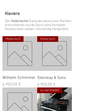
Klaviere
Der
historische
Klang des deutschen
Marken-
Instrumentes wurde durch eine Komplett-
Restauration wieder vollständig hergestellt.
Historisch
Historisch
Wilhelm Schimmel
Steinway & Sons
Preis
Preis
6.900,00 €
6.900,00 €
zu vermieten