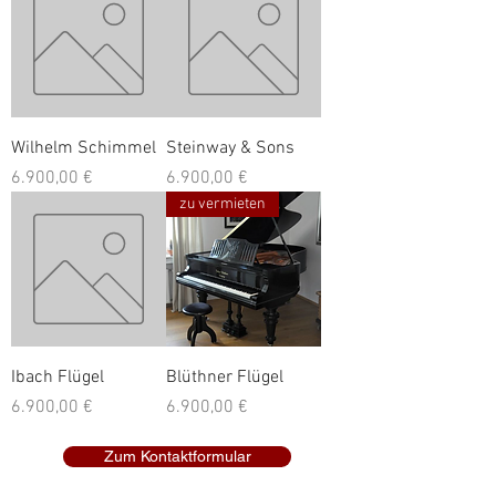
Wilhelm Schimmel
Steinway & Sons
Preis
Preis
6.900,00 €
6.900,00 €
zu vermieten
Ibach Flügel
Blüthner Flügel
Preis
Preis
6.900,00 €
6.900,00 €
Zum Kontaktformular