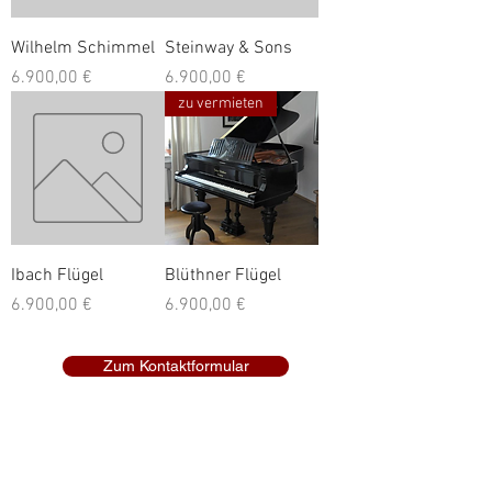
Wilhelm Schimmel
Steinway & Sons
Preis
Preis
6.900,00 €
6.900,00 €
zu vermieten
Ibach Flügel
Blüthner Flügel
Preis
Preis
6.900,00 €
6.900,00 €
Zum Kontaktformular