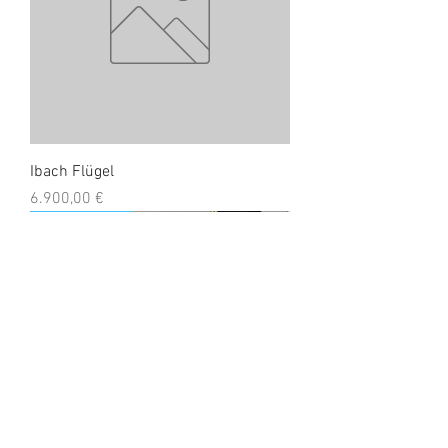
Ibach Flügel
Preis
6.900,00 €
zu vermieten