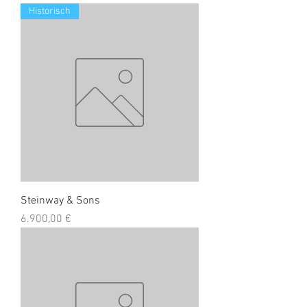
Historisch
Steinway & Sons
Preis
6.900,00 €